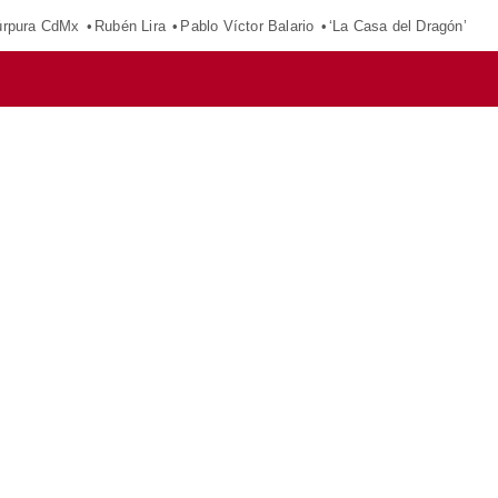
púrpura CdMx
Rubén Lira
Pablo Víctor Balario
‘La Casa del Dragón’