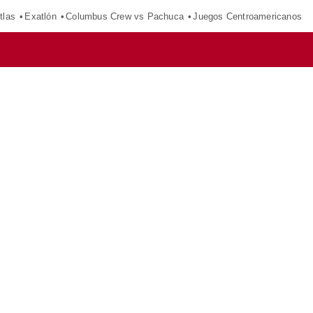
tlas
Exatlón
Columbus Crew vs Pachuca
Juegos Centroamericanos