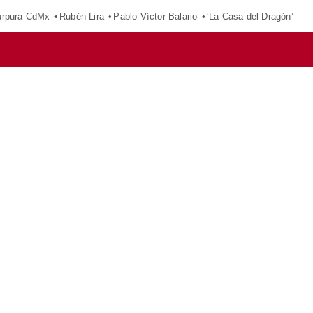
púrpura CdMx
Rubén Lira
Pablo Víctor Balario
‘La Casa del Dragón’