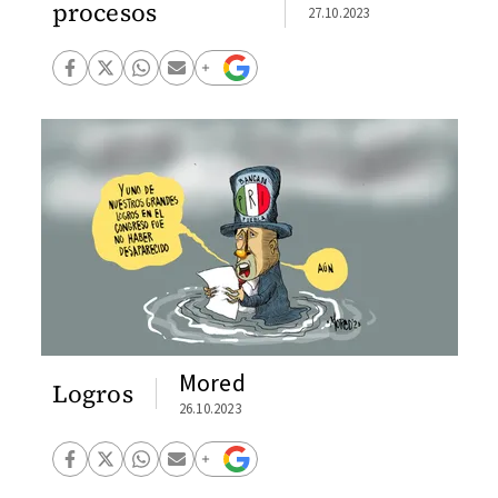
procesos
27.10.2023
Mored
Logros
26.10.2023