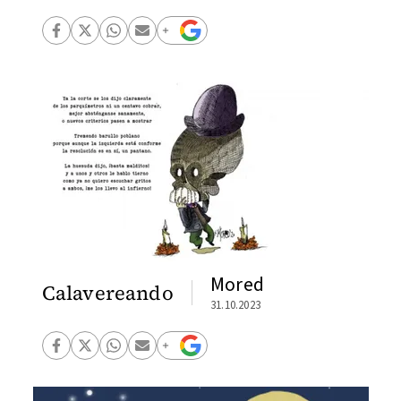
Mored
Calavereando
31.10.2023