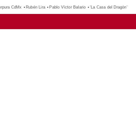
púrpura CdMx
Rubén Lira
Pablo Víctor Balario
‘La Casa del Dragón’