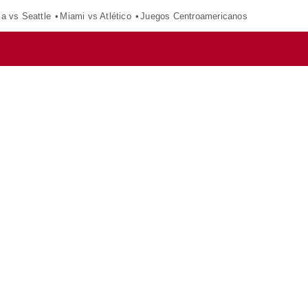
ca vs Seattle
Miami vs Atlético
Juegos Centroamericanos