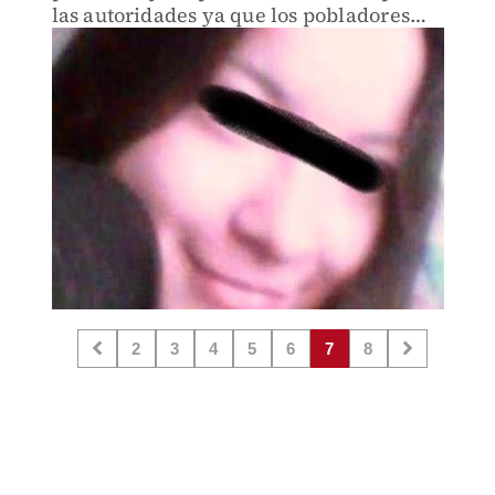
las autoridades ya que los pobladores
pretendían lincharla
2
3
4
5
6
7
8