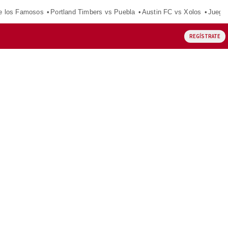
e los Famosos
Portland Timbers vs Puebla
Austin FC vs Xolos
Juego
REGÍSTRATE