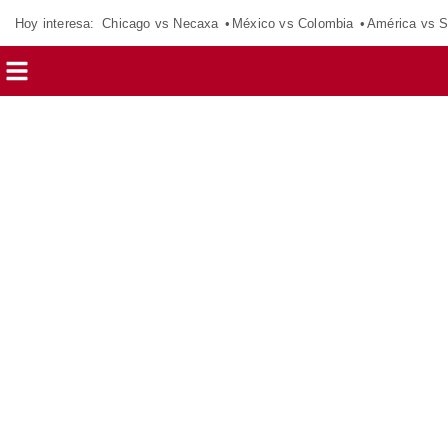
Hoy interesa:
Chicago vs Necaxa
México vs Colombia
América vs S