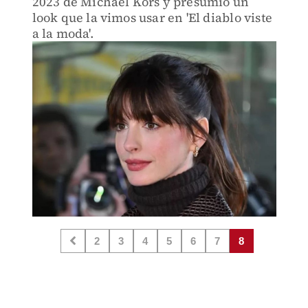
2023 de Michael Kors y presumió un
look que la vimos usar en 'El diablo viste
a la moda'.
2
3
4
5
6
7
8