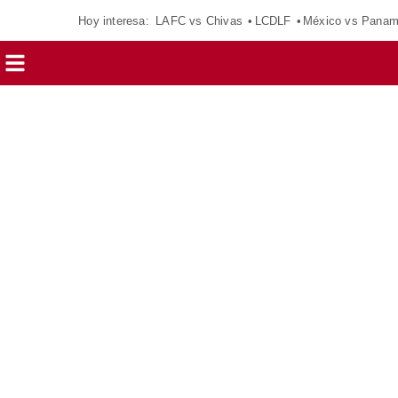
Hoy interesa:
LAFC vs Chivas
LCDLF
México vs Pana