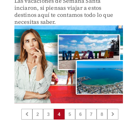
Las vacaciones de Semana Santa
inciaron, si piensas viajar a estos
destinos aquí te contamos todo lo que
necesitas saber.
2
3
4
5
6
7
8