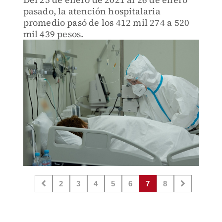
pasado, la atención hospitalaria
promedio pasó de los 412 mil 274 a 520
mil 439 pesos.
2
3
4
5
6
7
8