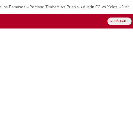
e los Famosos
Portland Timbers vs Puebla
Austin FC vs Xolos
Juego
REGÍSTRATE