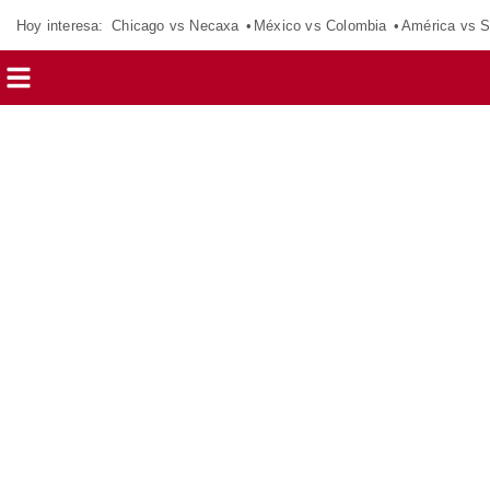
Hoy interesa:
Chicago vs Necaxa
México vs Colombia
América vs S