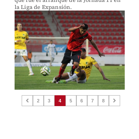
la Liga de Expansión.
2
3
4
5
6
7
8