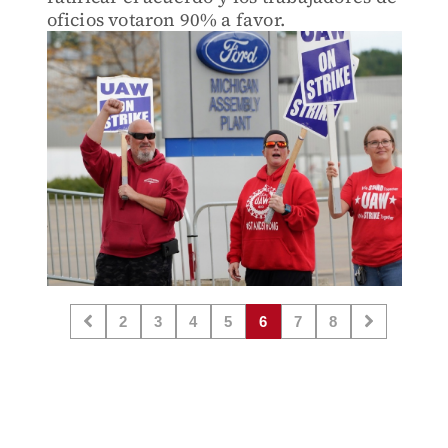
oficios votaron 90% a favor.
2
3
4
5
6
7
8