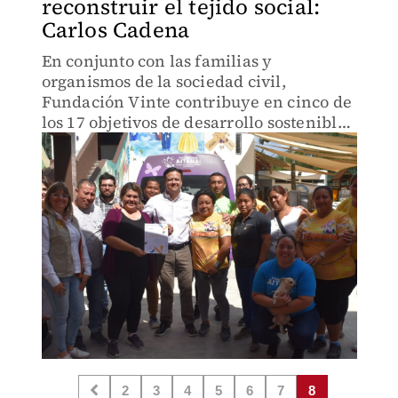
reconstruir el tejido social:
Carlos Cadena
En conjunto con las familias y
organismos de la sociedad civil,
Fundación Vinte contribuye en cinco de
los 17 objetivos de desarrollo sostenible
del Programa de las Naciones Unidas
para los Asentamientos Humanos.
2
3
4
5
6
7
8