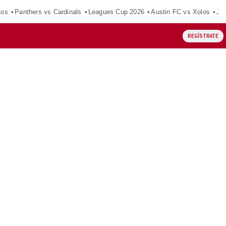
tos
Panthers vs Cardinals
Leagues Cup 2026
Austin FC vs Xolos
Ju
REGÍSTRATE