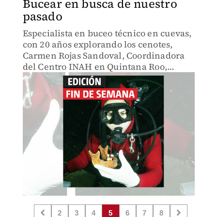
Bucear en busca de nuestro
pasado
Especialista en buceo técnico en cuevas,
con 20 años explorando los cenotes,
Carmen Rojas Sandoval, Coordinadora
del Centro INAH en Quintana Roo,
enumera hallazgos y explica los retos de
una actividad tan meticulosa como
fascinante.
2
3
4
5
6
7
8