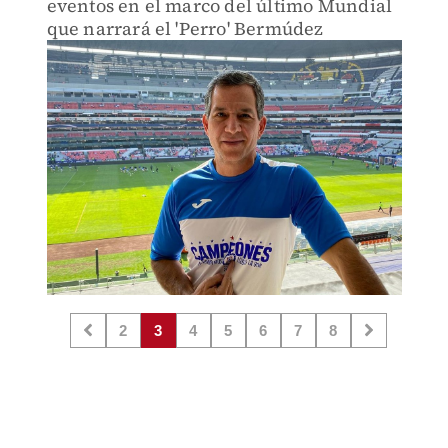
eventos en el marco del último Mundial
que narrará el 'Perro' Bermúdez
2
3
4
5
6
7
8