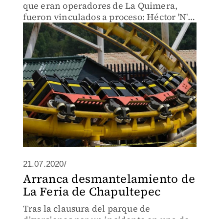
que eran operadores de La Quimera,
fueron vinculados a proceso: Héctor 'N',
Alejandro 'N', Ernesto 'N' y José Armando
'N', por los delitos de homicidio y
lesiones dolosas.
21.07.2020/
Arranca desmantelamiento de
La Feria de Chapultepec
Tras la clausura del parque de