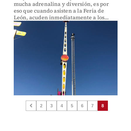
mucha adrenalina y diversión, es por
eso que cuando asisten a la Feria de
León, acuden inmediatamente a los
juegos mecánicos.
2
3
4
5
6
7
8