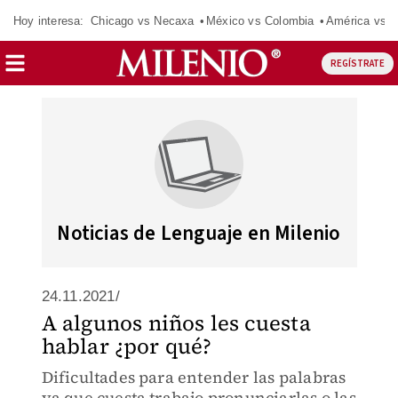
Hoy interesa:
Chicago vs Necaxa
México vs Colombia
América vs S
REGÍSTRATE
Noticias de Lenguaje en Milenio
24.11.2021/
A algunos niños les cuesta
hablar ¿por qué?
Dificultades para entender las palabras
ya que cuesta trabajo pronunciarlas o las