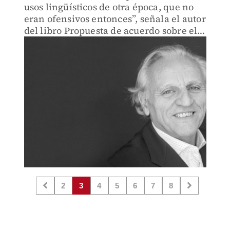
usos lingüísticos de otra época, que no
eran ofensivos entonces”, señala el autor
del libro Propuesta de acuerdo sobre el
lenguaje inclusivo
2
3
4
5
6
7
8