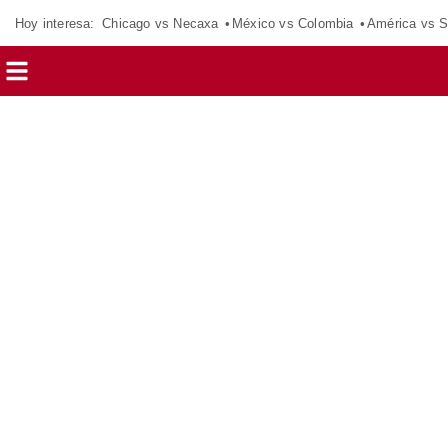
Hoy interesa:
Chicago vs Necaxa
México vs Colombia
América vs S