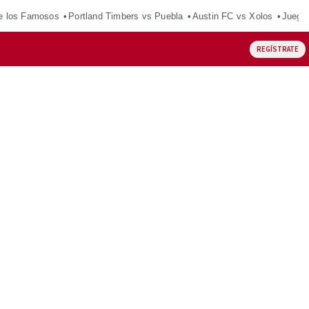
e los Famosos
Portland Timbers vs Puebla
Austin FC vs Xolos
Juego
REGÍSTRATE