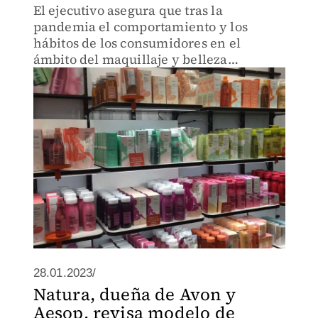
El ejecutivo asegura que tras la
pandemia el comportamiento y los
hábitos de los consumidores en el
ámbito del maquillaje y belleza
cambiaron y en ese sentido la filosofía
incluyente y sustentable de Natura es
más cercana a esa realidad
28.01.2023/
Natura, dueña de Avon y
Aesop, revisa modelo de