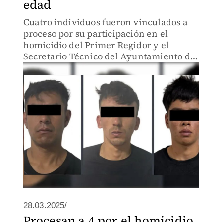
edad
Cuatro individuos fueron vinculados a
proceso por su participación en el
homicidio del Primer Regidor y el
Secretario Técnico del Ayuntamiento de
Ocuilan, ocurrido el 20 de marzo, según
informó la Fiscalía General de Justicia
del Estado de México.
28.03.2025/
Procesan a 4 por el homicidio