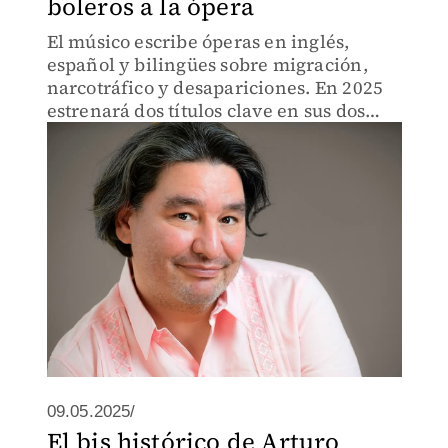
boleros a la ópera
El músico escribe óperas en inglés,
español y bilingües sobre migración,
narcotráfico y desapariciones. En 2025
estrenará dos títulos clave en sus dos
hogares: Ciudad de México y Nueva
York.
09.05.2025/
El bis histórico de Arturo