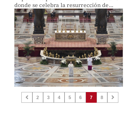
donde se celebra la resurrección de
Jesucristo.
2
3
4
5
6
7
8