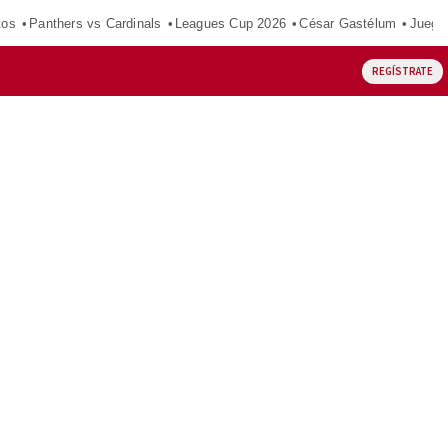
tos
Panthers vs Cardinals
Leagues Cup 2026
César Gastélum
Juego
REGÍSTRATE