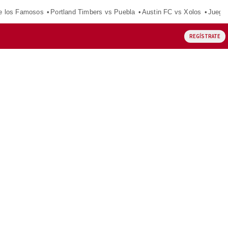
e los Famosos
Portland Timbers vs Puebla
Austin FC vs Xolos
Juego
REGÍSTRATE