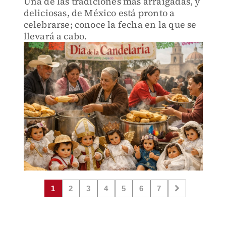
Una de las tradiciones más arraigadas, y
deliciosas, de México está pronto a
celebrarse; conoce la fecha en la que se
llevará a cabo.
1
2
3
4
5
6
7