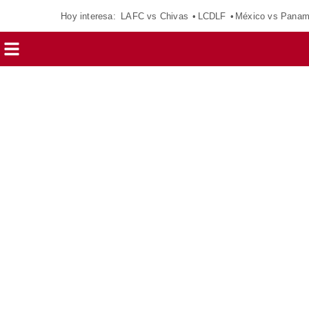
Hoy interesa:
LAFC vs Chivas
LCDLF
México vs Pana