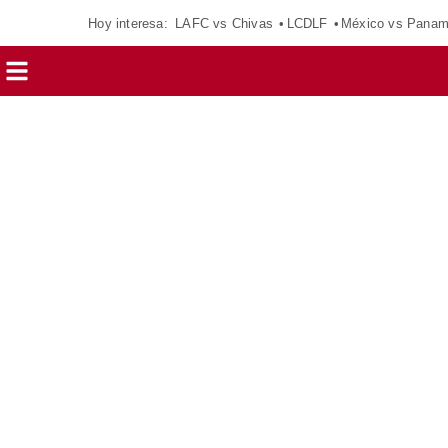
Hoy interesa:
LAFC vs Chivas
LCDLF
México vs Pana