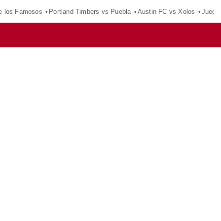
e los Famosos
Portland Timbers vs Puebla
Austin FC vs Xolos
Juego