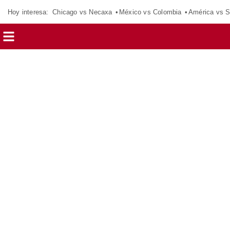
Hoy interesa:
Chicago vs Necaxa
México vs Colombia
América vs S