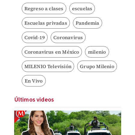
Regreso a clases
escuelas
Escuelas privadas
Pandemia
Covid-19
Coronavirus
Coronavirus en México
milenio
MILENIO Televisión
Grupo Milenio
En Vivo
Últimos videos