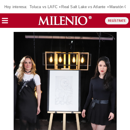
Hoy interesa:
Toluca vs LAFC
Real Salt Lake vs Atlante
Maratón C
REGÍSTRATE