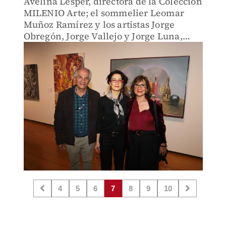
Avelina Lésper, directora de la Colección
MILENIO Arte; el sommelier Leomar
Muñoz Ramírez y los artistas Jorge
Obregón, Jorge Vallejo y Jorge Luna,
explicaron al público la profunda
relación entre esta bebida y la creación
artística.
4
5
6
7
8
9
10