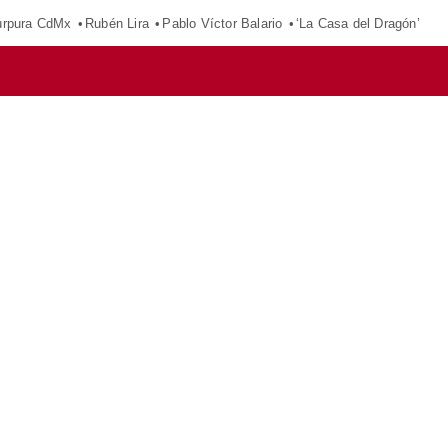
púrpura CdMx
Rubén Lira
Pablo Víctor Balario
‘La Casa del Dragón’