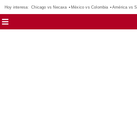
Hoy interesa:
Chicago vs Necaxa
México vs Colombia
América vs S