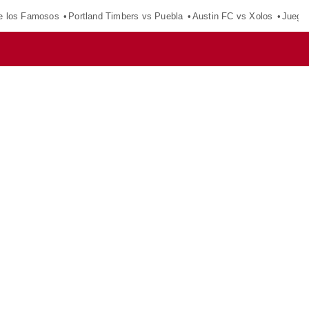
e los Famosos
Portland Timbers vs Puebla
Austin FC vs Xolos
Juego