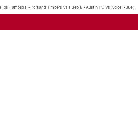
e los Famosos
Portland Timbers vs Puebla
Austin FC vs Xolos
Juego