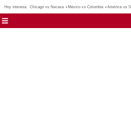
Hoy interesa:
Chicago vs Necaxa
México vs Colombia
América vs S