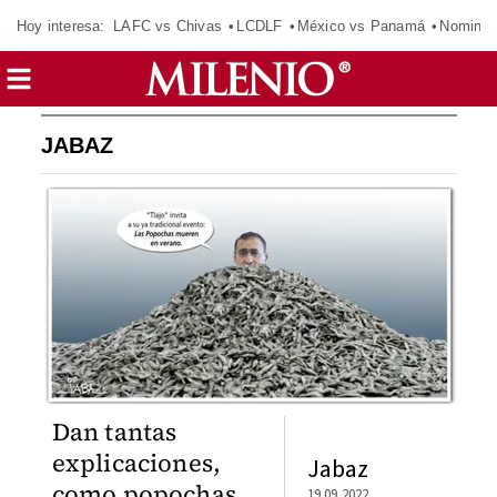
Hoy interesa:
LAFC vs Chivas
LCDLF
México vs Panamá
Nomina
JABAZ
Dan tantas
explicaciones,
Jabaz
como popochas
19.09.2022