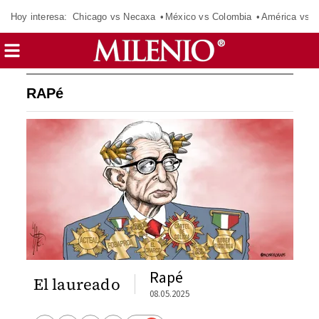
Hoy interesa:
Chicago vs Necaxa
México vs Colombia
América vs S
RAPé
Rapé
El laureado
08.05.2025