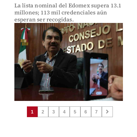
La lista nominal del Edomex supera 13.1
millones; 113 mil credenciales aún
esperan ser recogidas.
1
2
3
4
5
6
7