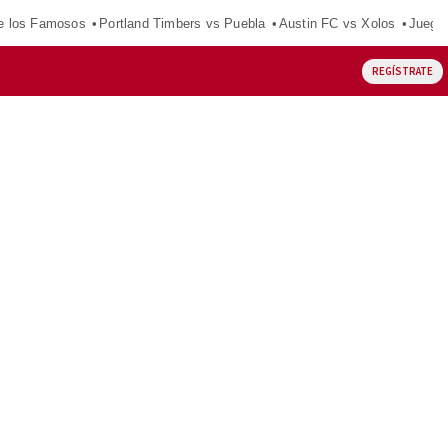
e los Famosos
Portland Timbers vs Puebla
Austin FC vs Xolos
Juego
REGÍSTRATE