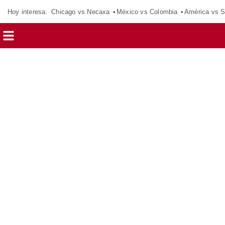
Hoy interesa:
Chicago vs Necaxa
México vs Colombia
América vs S