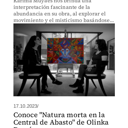
Karima Muyaes nos brinda una
interpretación fascinante de la
abundancia en su obra, al explorar el
movimiento y el misticismo basándose
en su experiencia vivida en las centrales
de abasto.
17.10.2023/
Conoce "Natura morta en la
Central de Abasto" de Olinka