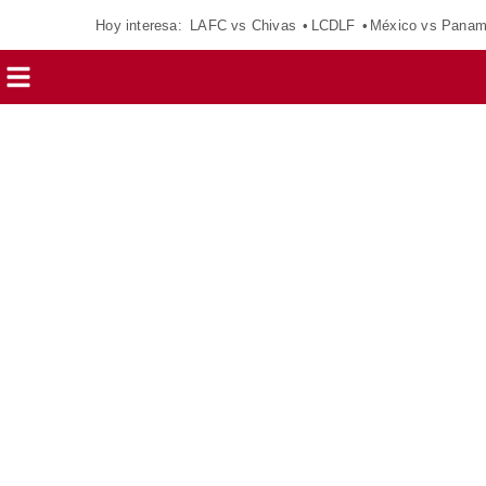
Hoy interesa:
LAFC vs Chivas
LCDLF
México vs Pana