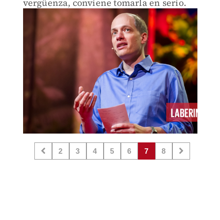
vergüenza, conviene tomarla en serio.
2
3
4
5
6
7
8