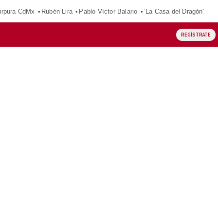
púrpura CdMx
Rubén Lira
Pablo Víctor Balario
‘La Casa del Dragón’
REGÍSTRATE