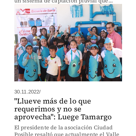
un sistema de captación pluvial que
permite acceso a agua limpia y segura,
saneamiento e higiene; más de mil 400
estudiantes y profes
30.11.2022/
"Llueve más de lo que
requerimos y no se
aprovecha": Luege Tamargo
El presidente de la asociación Ciudad
Posible resaltó que actualmente el Valle