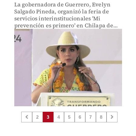
La gobernadora de Guerrero, Evelyn
Salgado Pineda, organizó la feria de
servicios interinstitucionales 'Mi
prevención es primero' en Chilapa de
Álvarez, promoviendo la prevención del
delito entre los jóvenes y combatiendo
las causas de la violencia.
2
3
4
5
6
7
8