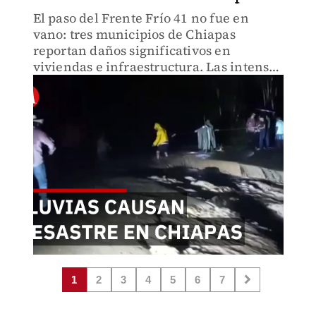
El paso del Frente Frío 41 no fue en
vano: tres municipios de Chiapas
reportan daños significativos en
viviendas e infraestructura. Las intensas
lluvias han provocado el
desbordamiento de arroyos.
1
2
3
4
5
6
7