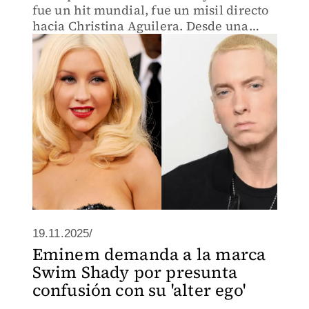
fue un hit mundial, fue un misil directo
hacia Christina Aguilera. Desde una
supuesta traición personal hasta uno de
los momentos más icónicos en los MTV
2002.
19.11.2025/
Eminem demanda a la marca
Swim Shady por presunta
confusión con su 'alter ego'