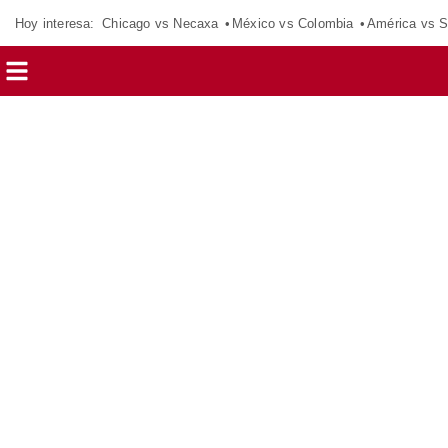
Hoy interesa:
Chicago vs Necaxa
México vs Colombia
América vs S