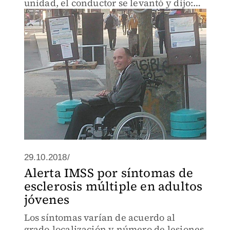
unidad, el conductor se levantó y dijo:
"¡Se terminó! ¡Todo el mundo abajo!"; lo
ayudó a subir y dejó al pasaje que
esperara otra unida
29.10.2018/
Alerta IMSS por síntomas de
esclerosis múltiple en adultos
jóvenes
Los síntomas varían de acuerdo al
grado,localización y número de lesiones