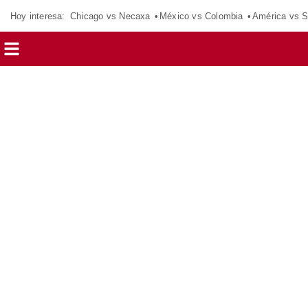
Hoy interesa:
Chicago vs Necaxa
México vs Colombia
América vs S