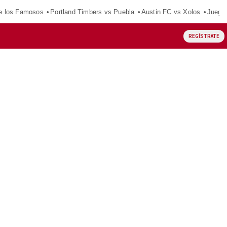
e los Famosos
Portland Timbers vs Puebla
Austin FC vs Xolos
Juego
REGÍSTRATE